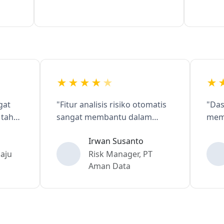
★★★★
★
★★
"Fitur analisis risiko otomatis
"Dashbo
ap
sangat membantu dalam
memberik
identifikasi dan mitigasi
jelas te
Irwan Susanto
risiko."
impleme
Risk Manager, PT
Aman Data