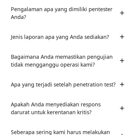
Penetration test kami dirancang untuk
Pengalaman apa yang dimiliki pentester
memenuhi persyaratan kepatuhan spesifik
Anda?
seperti ISO 27001, PCI DSS, dan SOC 2.
Tim kami terdiri dari profesional keamanan
Jenis laporan apa yang Anda sediakan?
bersertifikat dengan OSCP, CEH, dan sertifikasi
relevan lainnya.
Anda menerima ringkasan eksekutif untuk
Bagaimana Anda memastikan pengujian
manajemen dan laporan teknis detail dengan
tidak mengganggu operasi kami?
pemetaan kepatuhan.
Kami mengikuti metodologi pengujian cermat
Apa yang terjadi setelah penetration test?
yang memprioritaskan stabilitas sistem.
Kami menyediakan sesi debrief detail dan tetap
Apakah Anda menyediakan respons
tersedia untuk panduan remediasi.
darurat untuk kerentanan kritis?
Ya, kami segera memberitahu tim keamanan
Seberapa sering kami harus melakukan
Anda jika menemukan kerentanan kritis.