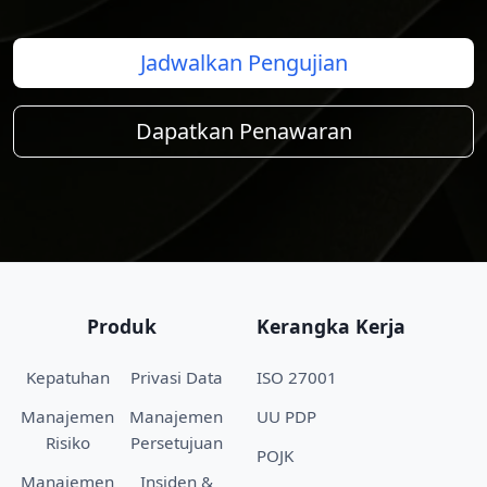
Jadwalkan Pengujian
Dapatkan Penawaran
Produk
Kerangka Kerja
Kepatuhan
Privasi Data
ISO 27001
Manajemen
Manajemen
UU PDP
Risiko
Persetujuan
POJK
Manajemen
Insiden &