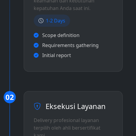
keamanan dan kebutuhan
kepatuhan Anda saat ini.
1-2 Days
Scope definition
Requirements gathering
Initial report
02
Eksekusi Layanan
Delivery profesional layanan
terpilih oleh ahli bersertifikat
kami.