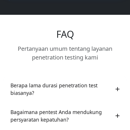
FAQ
Pertanyaan umum tentang layanan
penetration testing kami
Berapa lama durasi penetration test
biasanya?
Durasi bervariasi berdasarkan ruang lingkup dan
Bagaimana pentest Anda mendukung
kompleksitas. Pentest aplikasi web tipikal
persyaratan kepatuhan?
membutuhkan 1-2 minggu.