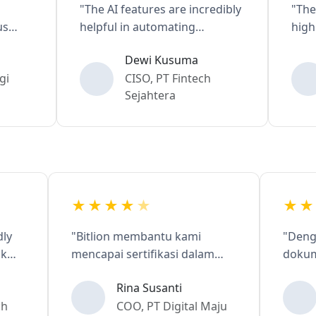
"The AI features are incredibly
"The Bit
helpful in automating
highly r
compliance documentation.
us over
Dewi Kusuma
Our team can focus on
in the ce
CISO, PT Fintech
strategic matters."
Sejahtera
."
★★★★
★
riendly
"Bitlion membantu kami
"D
untuk
mencapai sertifikasi dalam
d
e
waktu yang jauh lebih cepat
ke
a
Rina Susanti
dari perkiraan."
ef
i Tech
COO, PT Digital Maju