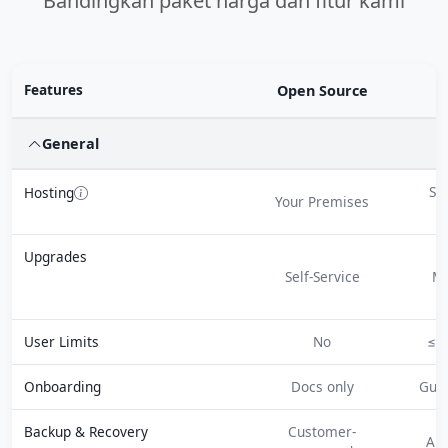
Bandingkan paket harga dan fitur kami
Features
Open Source
S
General
Sa
Hosting
Your Premises
P
Upgrades
Self-Service
M
User Limits
No
≤ 1
Onboarding
Docs only
Guid
Backup & Recovery
Customer-
Au