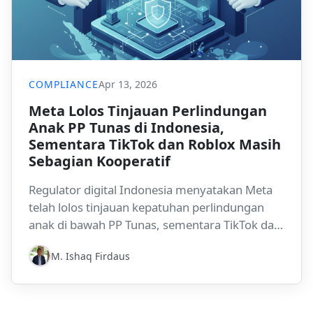
COMPLIANCE
Apr 13, 2026
Meta Lolos Tinjauan Perlindungan
Anak PP Tunas di Indonesia,
Sementara TikTok dan Roblox Masih
Sebagian Kooperatif
Regulator digital Indonesia menyatakan Meta
telah lolos tinjauan kepatuhan perlindungan
anak di bawah PP Tunas, sementara TikTok dan
Roblox masih melakukan penyesuaian
M. Ishaq Firdaus
bertahap. Perkembangan ini menunjukkan
bahwa kepatuhan child-safety kini semakin
menjadi ekspektasi regulasi yang aktif bagi
platform digital yang beroperasi di Indonesia.