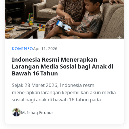
KOMINFO
Apr 11, 2026
Indonesia Resmi Menerapkan
Larangan Media Sosial bagi Anak di
Bawah 16 Tahun
Sejak 28 Maret 2026, Indonesia resmi
menerapkan larangan kepemilikan akun media
sosial bagi anak di bawah 16 tahun pada
platform berisiko tinggi, termasuk YouTube,
M. Ishaq Firdaus
TikTok, Instagram, Facebook, X, Threads, Bigo
Live, dan Roblox. Langkah ini menempatkan
Indonesia sebagai salah satu negara non-Barat