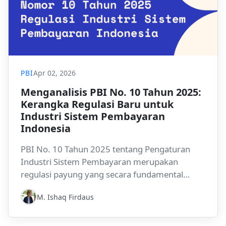
PBI
Apr 02, 2026
Menganalisis PBI No. 10 Tahun 2025:
Kerangka Regulasi Baru untuk
Industri Sistem Pembayaran
Indonesia
PBI No. 10 Tahun 2025 tentang Pengaturan
Industri Sistem Pembayaran merupakan
regulasi payung yang secara fundamental
membentuk ulang arsitektur regulasi sistem
M. Ishaq Firdaus
pembayaran di Indonesia. Regulasi ini
mengonsolidasikan dan menggantikan tiga
peraturan Bank Indonesia sekaligus, serta