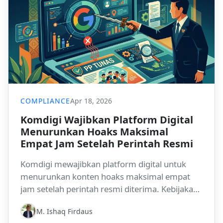
COMPLIANCE
Apr 18, 2026
Komdigi Wajibkan Platform Digital
Menurunkan Hoaks Maksimal
Empat Jam Setelah Perintah Resmi
Komdigi mewajibkan platform digital untuk
menurunkan konten hoaks maksimal empat
jam setelah perintah resmi diterima. Kebijakan
ini menandai pengetatan ekspektasi regulator
M. Ishaq Firdaus
terhadap kecepatan moderasi, kesiapan