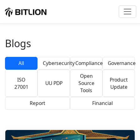
Blogs
All
Cybersecurity
Compliance
Governance
Open
ISO
Product
UU PDP
Source
27001
Update
Tools
Report
Financial