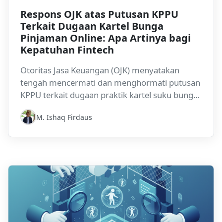
Respons OJK atas Putusan KPPU
Terkait Dugaan Kartel Bunga
Pinjaman Online: Apa Artinya bagi
Kepatuhan Fintech
Otoritas Jasa Keuangan (OJK) menyatakan
tengah mencermati dan menghormati putusan
KPPU terkait dugaan praktik kartel suku bunga
di industri pinjaman online. Kasus ini menyoroti
M. Ishaq Firdaus
bagaimana perlindungan konsumen, hukum
persaingan usaha, dan regulasi sektoral dapat
beririsan dan meningkatkan eksposur
kepatuhan bagi perusahaan fintech dan
asosiasi industri.