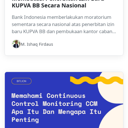
KUPVA BB Secara Nasional
Bank Indonesia memberlakukan moratorium
sementara secara nasional atas penerbitan izin
baru KUPVA BB dan pembukaan kantor cabang
baru, berlaku mulai 6 April hingga 31 Agustus
M. Ishaq Firdaus
2026, berdasarkan Pasal 16 PBI
No.18/20/PBI/2016.