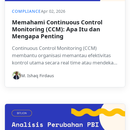
COMPLIANCE
Apr 02, 2026
Memahami Continuous Control
Monitoring (CCM): Apa Itu dan
Mengapa Penting
Continuous Control Monitoring (CCM)
membantu organisasi memantau efektivitas
kontrol utama secara real time atau mendekati
real time, mengurangi blind spot kepatuhan
M. Ishaq Firdaus
dan meningkatkan visibilitas risiko. Dalam
program GRC modern, CCM semakin menjadi
kapabilitas penting untuk ketahanan
operasional dan kesiapan audit.