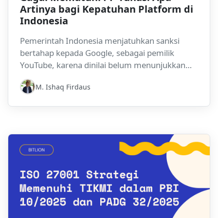
Artinya bagi Kepatuhan Platform di
Indonesia
Pemerintah Indonesia menjatuhkan sanksi
bertahap kepada Google, sebagai pemilik
YouTube, karena dinilai belum menunjukkan
kepatuhan terhadap PP Tunas. Perkembangan
M. Ishaq Firdaus
ini menegaskan bahwa tata kelola platform
digital, perlindungan anak, dan kepatuhan
regulasi kini menjadi prioritas penegakan yang
semakin serius di Indonesia.