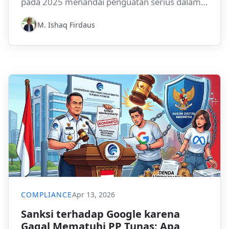
pada 2025 menandai penguatan serius dalam
rezim kepatuhan data di Indonesia. Bagi
M. Ishaq Firdaus
perusahaan, ini berarti tata kelola data,
kesiapan regulasi, dan bukti kepatuhan akan
menjadi semakin penting.
COMPLIANCE
Apr 13, 2026
Sanksi terhadap Google karena
Gagal Mematuhi PP Tunas: Apa