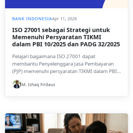
BANK INDONESIA
Apr 11, 2026
ISO 27001 sebagai Strategi untuk
Memenuhi Persyaratan TIKMI
dalam PBI 10/2025 dan PADG 32/2025
Pelajari bagaimana ISO 27001 dapat
membantu Penyelenggara Jasa Pembayaran
(PJP) memenuhi persyaratan TIKMI dalam PBI
10/2025 dan PADG 32/2025. Panduan ini
M. Ishaq Firdaus
membahas pemetaan kontrol, gap analysis,
dan roadmap implementasi yang didukung
oleh platform GRC Bitlion.