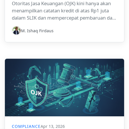
Otoritas Jasa Keuangan (OJK) kini hanya akan
menampilkan catatan kredit di atas Rp1 juta
dalam SLIK dan mempercepat pembaruan data
pelunasan kredit menjadi maksimal H+3.
M. Ishaq Firdaus
Kebijakan ini dirancang untuk memperluas
akses pembiayaan perumahan, tetapi juga
membawa implikasi operasional dan
kepatuhan yang penting bagi lender, program
pembiayaan rumah, dan proses verifikasi
kredit.
COMPLIANCE
Apr 13, 2026